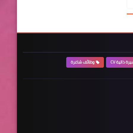
رة ذاتية CV
وظائف شاغرة