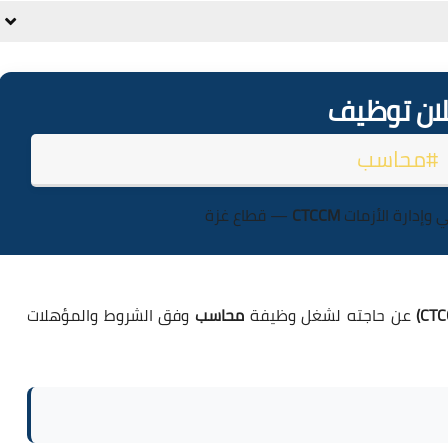
لان توظيف
#محاسب
 وإدارة الأزمات
CTCCM
— قطاع غزة
عن حاجته لشغل وظيفة
محاسب
وفق الشروط والمؤهلات