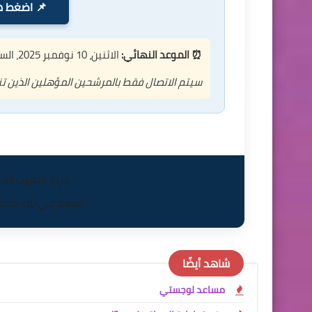
📌 اضغط هن
⏰ الموعد النهائي:
الاثنين، 10 نوفمبر 2025، الساعة
سيتم الاتصال فقط بالمرشحين المؤهلين الذين 
مركز التدريب المجت
نُسهم في بناء مجتمع 
شاهد أيضًا
مساعد لوجستي