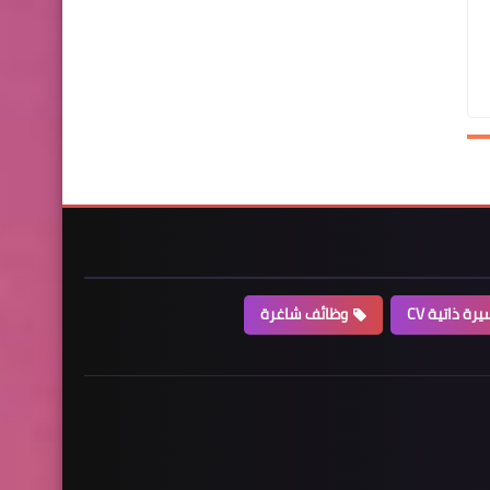
رة ذاتية CV
وظائف شاغرة