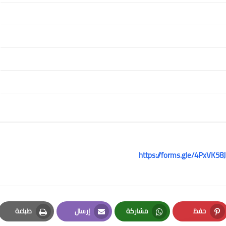
https://forms.gle/4PxVK5
حفظ
مشاركة
إرسال
طباعة
Print
Email
Whatsapp
Pinterest