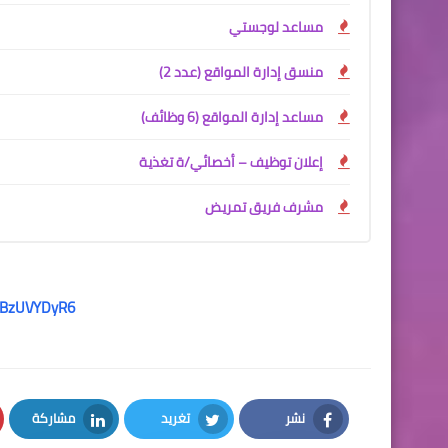
مساعد لوجستي
منسق إدارة المواقع (عدد 2)
مساعد إدارة المواقع (6 وظائف)
إعلان توظيف – أخصائي/ة تغذية
مشرف فريق تمريض
8JBzUVYDyR6
نشر
تغريد
مشاركة
LinkedIn
Twitter
Facebook