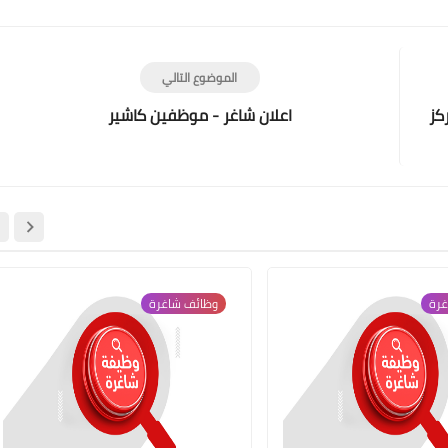
الموضوع التالي
كز
اعلان شاغر - موظفين كاشير
غرة
وظائف شاغرة