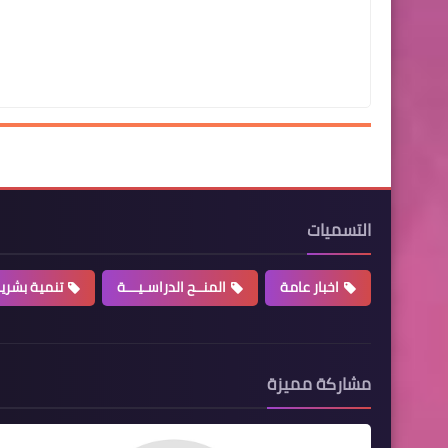
التسميات
اخبار عامة
المنــح الدراسـيـــة
تنمية بشري
مشاركة مميزة