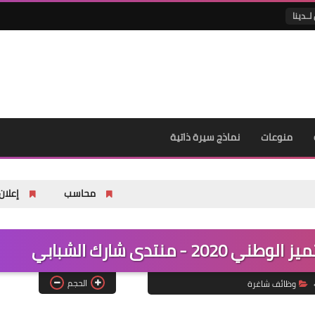
لــدينا
منوعات
نماذج سيرة ذاتية
محاسب
إعلان عن فتح باب الت
 منتدى شارك الشبابي
الحجم
وظائف شاغرة