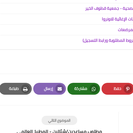
والصحية - جمعية قطوف الخير
 الإغاثية للاونروا
المرضعات
روط المطلوبة ورابط التسجيل)
حفظ
مشاركة
إرسال
طباعة
Print
Email
Whatsapp
Pinterest
الموضوع التالي
مطلوب مساعدين/شيّالين - المطبخ العالمي