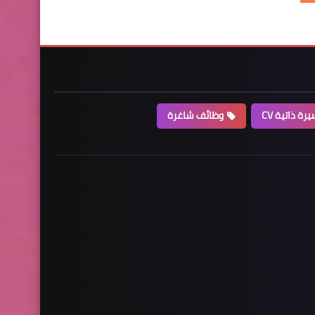
رة ذاتية CV
وظائف شاغرة