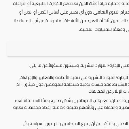
 وحماية حياة أولئك الذين تهددهم الكوارث الطبيعية أو النزاعات
الاقتصادي. تقدم SIF مساعدتها باحترام التنوع الثقافي، دون أي تمييز على أساس الأصل أو الدين أو
سست بعثة SIF فلسطين في عام 2008 ومنذ ذلك الحين، أنشأت العديد من الأنشطة الملموسة من أجل المساعدة
فهمًا للاحتياجات المحلية.
ي للإدارة/الموارد البشرية، وسيكون مسؤولاً عن ما يلي:
لإدارة/الموارد البشرية في تنفيذ الأنظمة والمعايير والإجراءات،
بما يتوافق مع السياسات الحالية، لإدارة الموارد البشرية؛ عقد جلسات توعية منتظمة للموظفين حول ميثاق SIF،
 الإبلاغ عن المخالفات.
ة لضمان دفع رواتب الموظفين بشكل صحيح وفقًا لاستحقاقاتهم
 القصيرة والحفاظ على وثائقهم دقيقة وكاملة؛ إعداد مخصصات نهاية
الصحي والتأكد من أن جميع الموظفين يحترمون السياسة وأن