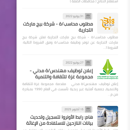
استعلام النتائج ( محافظات الضفة )
31 يوليو 2022
مطلوب محاسب/ة - شركة بيج ماركت
التجارية
مطلوب محاسب/ة - شركة بيج ماركت التجارية تعلن شركة بيج
ماركت التجارية عن توفر وظيفة محاسب/ة وفق الشروط التالية:
الشروط ا…
27 يوليو 2022
إعلان توظيف: مهندس/ة مدني -
مجموعة غزة للثقافة والتنمية
إعلان توظيف: مهندس/ة مدني مقدمة: مجموعة غزة للثقافة
والتنمية، جمعية أهلية غير ربحية تأسست في العام 1990 بمبادرة
من م…
15 أكتوبر 2025
هام: رابط الأونروا لتسجيل وتحديث
بيانات النازحين للاستفادة من الإغاثة