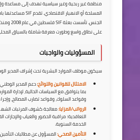
منظمة غير ربحية وغير سياسية تهدف إلى مساعدة وإغاثة
المسلحة أو الانهيار 
الجنس. تأ
على نطاق واسع وطورت معرفة شاملة بالسياق المحلي و
المسؤوليات والواجبات
سيكون موظف الموارد البشرية تحت إشراف المدير الوطن
الامتثال للقوانين واللوائح:
دعم المدير الوطني ل
وقواعد السلوك، وقواعد تضارب المصالح، وإجراءات
الرواتب/المزايا:
معالجة كشوف المرتبات الشهري
التعاقدية؛ مراقبة الحضور والغياب والإجازات
الخدمة السنوية.
التأمين الصحي:
المسؤول عن مطالبات التأمين 