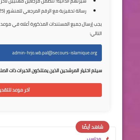
سيرتهم الذاتية؛ تتضمن مرجعين مهنيين لآخر
رسالة تحفيزية مع الرقم المرجعي للمنشور (Ref # HRO/10/2025).
التالي:
admin-hrjo.wb.pal@secours-islamique.org
سيتم اختيار المرشحين الذين يمتلكون الخبرات ذات الصل
آخر موعد للتقديم: 02:00 مساءً 30 سبتمب
شاهد أيضًا
محاسب