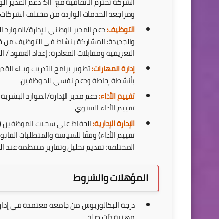
الشركة تحترم الاتفاق
ومراجعة الخدمات الواردة من مختلف الشركات.
التوظيف:
دعم المدير الوطني للإدارة/الموارد 
والجديدة؛ المشاركة بنشاط في التوظيف من خلا
التعريفية ومقابلات المغادرة؛ إعداد العقود / التمديد لموظفي SIF والمست
إدارة المهارات:
بأنشطة إحاطة ودعم نفسي للموظفين.
تقييم الأداء:
دعم مدير الإدارة/الموارد البشرية 
تقييم الأداء السنوي.
الإدارة الإدارية:
الحفاظ على سجلات الموظفين (م
تقييم الأداء) وفقًا للسياسة والمتطلبات القان
المختلفة؛ تقديم تحليل وتقارير منتظمة عند ال
المؤهلات والشروط
درجة البكالوريوس من جامعة معتمدة في إدارة
مهنية ذات صلة.