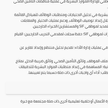
ية مع SIF؛ دعم المدير الوطني للإدارة/الموارد البشرية في عملية مناقصات التأمين الصحي
البشرية في تحليل الاحتياجات ومتطلبات الوظائف للهياكل القائمة
ل إعداد توصيف الوظائف، ودعم عمليات الاختيار، والمقابلات
شارين/الخبراء الخارجيين.
تطوير برامج التدريب وبناء القدرات لموظفي SIF؛ حفظ سجلات لمقدمي التدريب الخارجيين؛ القيام
في عمليات إدارة الأداء؛ تقديم تحليل منتظم وإعداد تقارير عن
لف الموظف، وثائق التأمين الصحي، وثائق ضريبة الدخل، نماذج
ونية؛ المساهمة في إعداد متطلبات الموارد البشرية للتدقيقات
طلب؛ أداء أي واجبات أخرى ذات صلة حسبما يتم تعيينها.
 الأعمال أو خلفية تعليمية أخرى ذات صلة مجتمعة مع خبرة