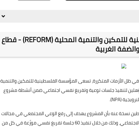
مطلوب ميسّرين - المؤسسة الفلسطينية للتمكين والتنمية المحلية (REFORM) - قطاع
والضفة الغربية
في ظل الأزمات المتكررة، تسعى المؤسسة الفلسطينية للتمكين والتنمية
يسّرين المؤهلين لتنفيذ جلسات توعية وتفريغ نفسي اجتماعي ضمن أنشطة مشروع
ن نسخة عنه بأن المشروع يهدف إلى رفع الوعي المجتمعي في مجالات
الاستعداد للنزاعات والحماية، ومخاطر الحروب، والدعم النفسي الاجتماعي، وذلك من خلال تنفيذ 60 جلسة تفريغ نفسي موزّعة في كل من