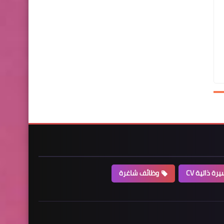
رة ذاتية CV
وظائف شاغرة