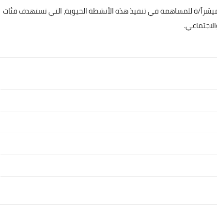
دت المؤسسة بأنه سيتم خلال فترة التنفيذ التعاقد مع 20 ميسّراً/ة للمساهمة في تنفيذ هذه الأنشطة الحيوية، التي تستهدف فئات
الاجتماعي.