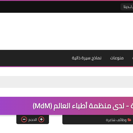
لــدينا
منوعات
نماذج سيرة ذاتية
لدى منظمة أطباء العالم (MdM)
الحجم
وظائف شاغرة