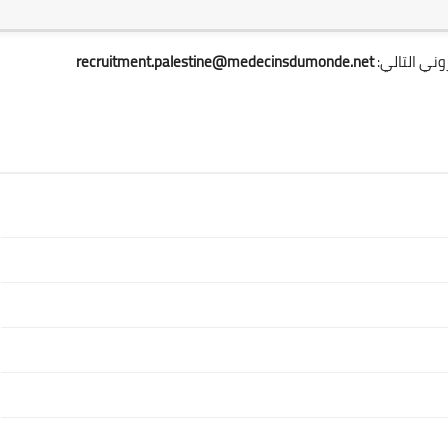
وني التالي:
recruitment.palestine@medecinsdumonde.net