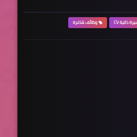
رة ذاتية CV
وظائف شاغرة