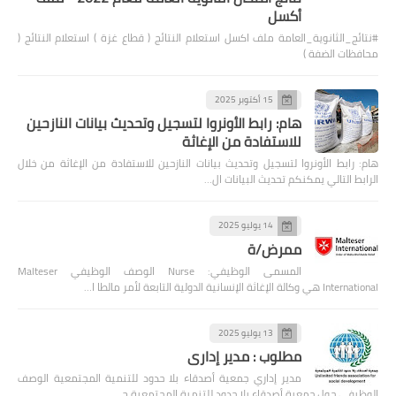
أكسل
#نتائج_الثانوية_العامة ملف اكسل استعلام النتائج ( قطاع غزة ) استعلام النتائج (
محافظات الضفة )
15 أكتوبر 2025
هام: رابط الأونروا لتسجيل وتحديث بيانات النازحين
للاستفادة من الإغاثة
هام: رابط الأونروا لتسجيل وتحديث بيانات النازحين للاستفادة من الإغاثة من خلال
الرابط التالي يمكنكم تحديث البيانات ال…
14 يوليو 2025
ممرض/ة
المسمى الوظيفي: Nurse الوصف الوظيفي Malteser
International هي وكالة الإغاثة الإنسانية الدولية التابعة لأمر مالطا ا…
13 يوليو 2025
مطلوب : مدير إداري
مدير إداري جمعية أصدقاء بلا حدود للتنمية المجتمعية الوصف
الوظيفي حول جمعية أصدقاء بلا حدود للتنمية المجتمعية ج…