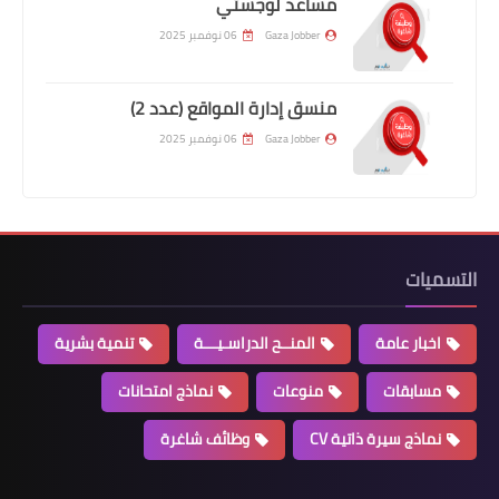
مساعد لوجستي
Gaza Jobber
06 نوفمبر 2025
منسق إدارة المواقع (عدد 2)
Gaza Jobber
06 نوفمبر 2025
التسميات
اخبار عامة
المنــح الدراسـيـــة
تنمية بشرية
مسابقات
منوعات
نماذج امتحانات
نماذج سيرة ذاتية CV
وظائف شاغرة