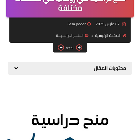
منوعات
مختلفة
نماذج سيرة ذاتية
07 مارس 2025
Gaza Jobber
الصفحة الرئيسية
المنــح الدراسـيـــة
الحجم
محتويات المقال