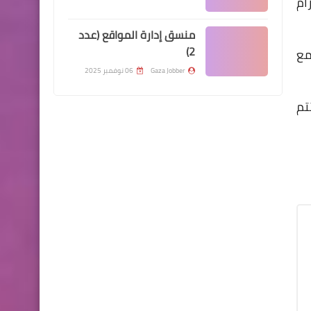
ام
منسق إدارة المواقع (عدد
2)
مع
Gaza Jobber
06 نوفمبر 2025
تم