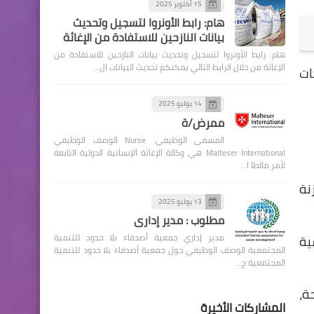
15 أكتوبر 2025
هام: رابط الأونروا لتسجيل وتحديث
بيانات النازحين للاستفادة من الإغاثة
هام: رابط الأونروا لتسجيل وتحديث بيانات النازحين للاستفادة من
الإغاثة من خلال الرابط التالي يمكنكم تحديث البيانات ال…
ات
14 يوليو 2025
ممرض/ة
المسمى الوظيفي: Nurse الوصف الوظيفي
Malteser International هي وكالة الإغاثة الإنسانية الدولية التابعة
لأمر مالطا ا…
نة
13 يوليو 2025
مطلوب : مدير إداري
مدير إداري جمعية أصدقاء بلا حدود للتنمية
ية
المجتمعية الوصف الوظيفي حول جمعية أصدقاء بلا حدود للتنمية
المجتمعية ج…
ة،
المشاركات الأخيرة