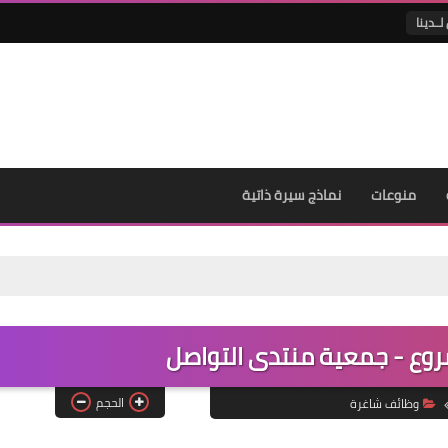
لــدينا
منوعات
نماذج سيرة ذاتية
ع - جمعية منتدى التواصل
الحجم
وظائف شاغرة