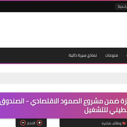
لــدينا
منوعات
نماذج سيرة ذاتية
ظيفة لخريجي غزة ضمن مشروع الصمود الاقتصادي - الصندوق
طيني للتشغيل
الحجم
وظائف شاغرة