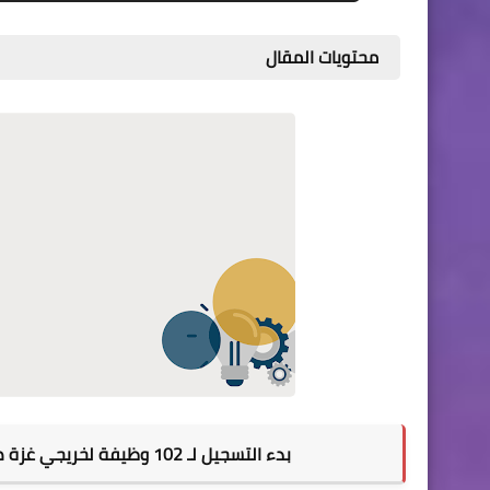
محتويات المقال
بدء التسجيل لـ 102 وظيفة لخريجي غزة ضمن مشروع الصمود الاقتصادي.. مرفق الرابط والتفاصيل