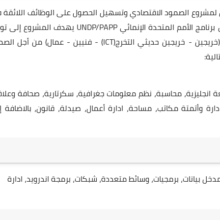
 لمشروع الصمود الاقتصادي وتسهيل الحصول على الوظائف اللائقة 
قطاع غزة" والممول من قبل الحكومة النرويجية من خلال برنامج الأمم المتحدة الإنمائي UNDP/PAPP يهدف المش
102 فرصة تشغيل مؤقت لعدد من الباحثين عن العمل (خريجين - خريجين حديثي التخرج(ICT) - فنيين - عمال) من أ
لية:
انجليزية، محاسبة، نظم معلومات جغرافية، سكرتارية، صحافة وعلاق
 وأتمتة مكاتب، مساحة، ادارة أعمال، صيدلة، قانون، بالاضافة إ
دسة حاسوب، مصمم جرافيك، تكنولوجيا معلومات IT، مدخل بيانات، برمجيات، وسائط متعددة، شبكات، برمجة اندرويد، ادارة