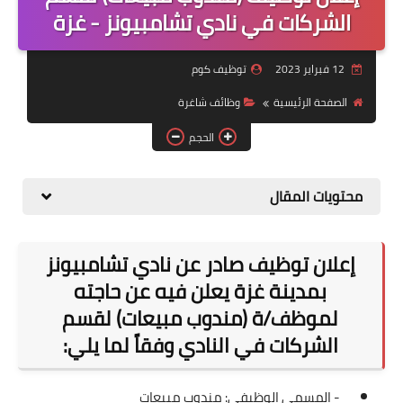
منوعات
الشركات في نادي تشامبيونز - غزة
نماذج سيرة ذاتية
12 فبراير 2023
توظيف كوم
الصفحة الرئيسية
وظائف شاغرة
الحجم
محتويات المقال
إعلان توظيف صادر عن نادي تشامبيونز
بمدينة غزة يعلن فيه عن حاجته
لموظف/ة (مندوب مبيعات) لقسم
الشركات في النادي وفقاً لما يلي:
- المسمى الوظيفي: مندوب مبيعات