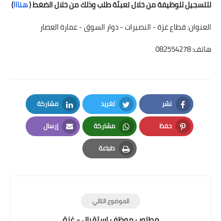
للتسجيل للوظيفة من خلال تعبئة طلب وذلك من خلال الضغط (
هنااا
)
العنوان: قطاع غزة - النصيرات - دوار السوق - عمارة العصار
هاتف: 082554278
نشر
تغريد
مشاركة
LinkedIn
Twitter
Facebook
حفظ
مشاركة
إرسال
Email
Whatsapp
Pinterest
طباعة
Print
الموضوع التالي
مطلوب موظف استقبال - غزة