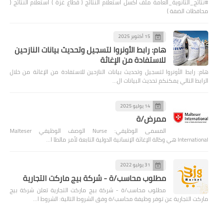
#نتائج_الثانوية_العامة ملف اكسل استعلام النتائج ( قطاع غزة ) استعلام النتائج (
محافظات الضفة )
15 أكتوبر 2025
هام: رابط الأونروا لتسجيل وتحديث بيانات النازحين
للاستفادة من الإغاثة
هام: رابط الأونروا لتسجيل وتحديث بيانات النازحين للاستفادة من الإغاثة من خلال
الرابط التالي يمكنكم تحديث البيانات ال…
14 يوليو 2025
ممرض/ة
المسمى الوظيفي: Nurse الوصف الوظيفي Malteser
International هي وكالة الإغاثة الإنسانية الدولية التابعة لأمر مالطا ا…
31 يوليو 2022
مطلوب محاسب/ة - شركة بيج ماركت التجارية
مطلوب محاسب/ة - شركة بيج ماركت التجارية تعلن شركة بيج
ماركت التجارية عن توفر وظيفة محاسب/ة وفق الشروط التالية: الشروط ا…