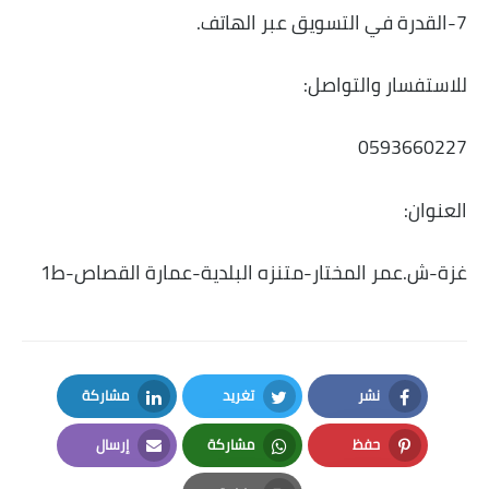
7-القدرة في التسويق عبر الهاتف.
للاستفسار والتواصل:
0593660227
العنوان:
غزة-ش.عمر المختار-متنزه البلدية-عمارة القصاص-ط1
نشر
تغريد
مشاركة
LinkedIn
Twitter
Facebook
حفظ
مشاركة
إرسال
Email
Whatsapp
Pinterest