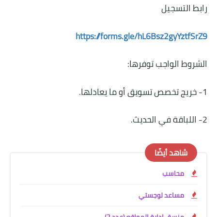
رابط التسجيل
https://forms.gle/hL6Bsz2gyYztfSrZ9
الشروط الواجب توفرها:
1- خريج تخصص تسويق أو ما يعادلها.
2- اللباقة في الحديث.
شاهد أيضًا
محاسب
مساعد لوجستي
منسق إدارة المواقع (عدد 2)