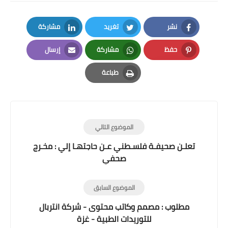
نشر
تغريد
مشاركة
LinkedIn
Twitter
Facebook
حفظ
مشاركة
إرسال
Email
Whatsapp
Pinterest
طباعة
Print
الموضوع التالي
تعلـن صحيفـة فلسـطني عـن حاجتهـا إلي : مخـرج
صحفي
الموضوع السابق
مطلوب : مصمم وكاتب محتوى - شركة انتربال
للتوريدات الطبية - غزة