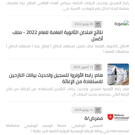
رابط التسجيل وتحديث البيانات الخاصة ببرنامج الغذاء العالمي لقطاع غزة تعليمات
مهمة الرجاء ادخال رقم هوية رب الاسرة، في…
30 يوليو 2022
نتائج امتحان الثانوية العامة للعام 2022 - ملف
أكسل
#نتائج_الثانوية_العامة ملف اكسل استعلام النتائج ( قطاع غزة ) استعلام النتائج (
محافظات الضفة )
15 أكتوبر 2025
هام: رابط الأونروا لتسجيل وتحديث بيانات النازحين
للاستفادة من الإغاثة
هام: رابط الأونروا لتسجيل وتحديث بيانات النازحين للاستفادة من الإغاثة من خلال
الرابط التالي يمكنكم تحديث البيانات ال…
14 يوليو 2025
ممرض/ة
المسمى الوظيفي: Nurse الوصف الوظيفي Malteser
International هي وكالة الإغاثة الإنسانية الدولية التابعة لأمر مالطا ا…