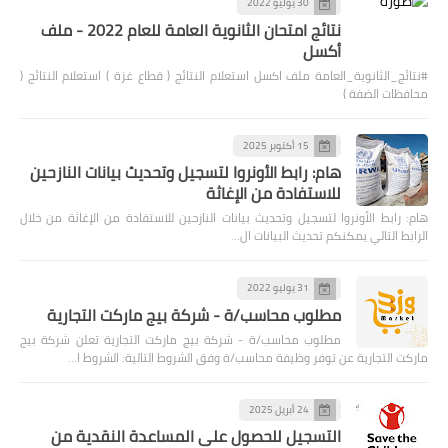
30 يوليو 2022
نتائج امتحان الثانوية العامة للعام 2022 - ملف
أكسل
#نتائج_الثانوية_العامة ملف اكسل استعلام النتائج ( قطاع غزة ) استعلام النتائج (
محافظات الضفة )
15 أكتوبر 2025
هام: رابط الأونروا لتسجيل وتحديث بيانات النازحين
للاستفادة من الإغاثة
هام: رابط الأونروا لتسجيل وتحديث بيانات النازحين للاستفادة من الإغاثة من خلال
الرابط التالي يمكنكم تحديث البيانات ال…
31 يوليو 2022
مطلوب محاسب/ة - شركة بيج ماركت التجارية
مطلوب محاسب/ة - شركة بيج ماركت التجارية تعلن شركة بيج
ماركت التجارية عن توفر وظيفة محاسب/ة وفق الشروط التالية: الشروط ا…
24 أبريل 2025
التسجيل للحصول على المساعدة النقدية من