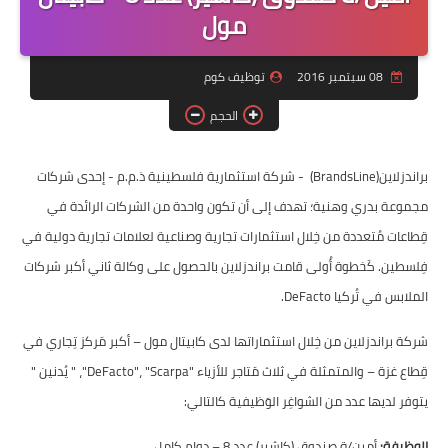
منوعات
مول
نماذج سيرة ذاتية
08 سبتمبر 2016
توظيف كوم
الحجم
براندزلاين(BrandsLine) - شركة استثمارية فلسطينية ذ.م.م - إحدى شركات
مجموعة بدري وهنية؛ تهدف إلى أن تكون واحدة من الشركات الرائدة في
قِطاعات مُتعددة من خِلال استثمارات تجارية وصناعية لعلامات تجارية دولية في
فِلسطين. كَخطوة أُولى قامت براندزلاين بالحصول على وكالة ثاني أكبر شركات
الملابس في تُركيا DeFacto.
شركة براندزلاين من خِلال استثماراتها لدى كابيتال مول – أكبر مَركز تِجاري في
قِطاع غزة – والمتمثلة في ثلاث مَتاجر للأزياء "DeFacto"، "Scarpa"، " يُدنين "
يتوفر لديها عدد من الشواغِر الوَظيفية كالتالي:
الوظيفة:
أمين/ة صندوق (كاشير) عدد 8 – دوام كامل.