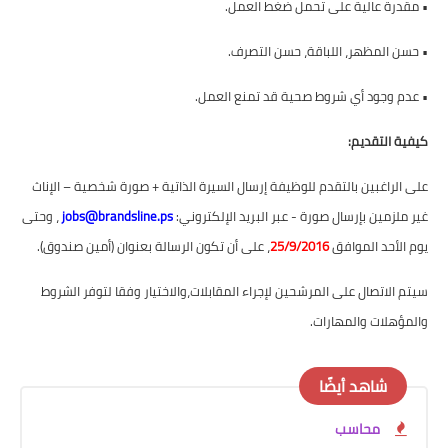
•
مقدرة عالية على تحمل ضغط العمل.
•
حسن المظهر، اللباقة، حسن التصرف.
•
عدم وجود أي شروط صحية قد تمنع العمل.
كيفية التقديم:
على الراغبين بالتقدم للوظيفة إرسال السيرة الذاتية + صورة شخصية – الإناث
غير ملزمين بإرسال صورة - عبر البريد الإلكتروني:
jobs@brandsline.ps
، وحتى
يوم الأحد الموافق
25/9/2016
، على أن تكون الرسالة بعنوان (أمين صندوق).
سيتم الاتصال على المرشحين لإجراء المقابلات،والاختيار وفقا لتوفر الشروط
والمؤهلات والمهارات.
شاهد أيضًا
محاسب