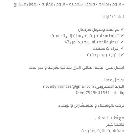
• قروض تجارية • قروض شخصية • قروض عقارية • تمويل مشاريع
لماذا تختارنا؟
✔ موافقة وتمويل سريعان
✔ شروط سداد مرنة (من سنة إلى 30 سنة)
✔ أسعار فائدة تنافسية تبدأ من 3%
✔ إجراءات بسيطة
✔ لا توجد رسوم خفية
احصل على الدعم المالي الذي تحتاجه بسرعة واحترافية.
تواصل معنا:
البريد الإلكتروني: noveltyfinances@gmail.com
واتساب: 00447915601531
نرحب بالوسطاء والمستشارين والوكلاء.
مع أطيب التحيات،
دافينا كلير
مستشارة مالية ومُقرضة