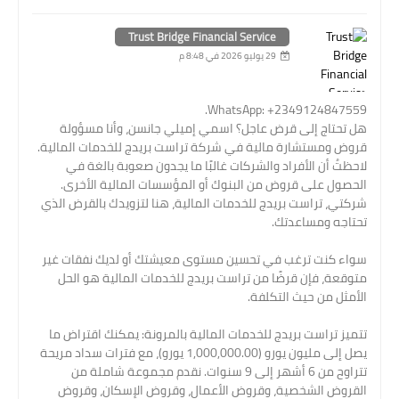
Trust Bridge Financial Service
29 يوليو 2026 في 8:48 م
WhatsApp: +2349124847559.
هل تحتاج إلى قرض عاجل؟ اسمي إميلي جانسن، وأنا مسؤولة
قروض ومستشارة مالية في شركة تراست بريدج للخدمات المالية.
لاحظتُ أن الأفراد والشركات غالبًا ما يجدون صعوبة بالغة في
الحصول على قروض من البنوك أو المؤسسات المالية الأخرى.
شركتي، تراست بريدج للخدمات المالية، هنا لتزويدك بالقرض الذي
تحتاجه ومساعدتك.
سواء كنت ترغب في تحسين مستوى معيشتك أو لديك نفقات غير
متوقعة، فإن قرضًا من تراست بريدج للخدمات المالية هو الحل
الأمثل من حيث التكلفة.
تتميز تراست بريدج للخدمات المالية بالمرونة: يمكنك اقتراض ما
يصل إلى مليون يورو (1,000,000.00 يورو)، مع فترات سداد مريحة
تتراوح من 6 أشهر إلى 9 سنوات. نقدم مجموعة شاملة من
القروض الشخصية، وقروض الأعمال، وقروض الإسكان، وقروض