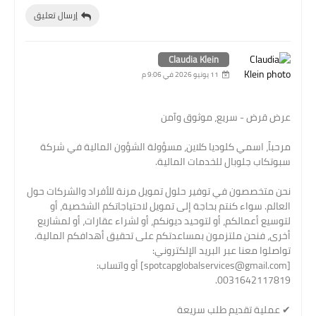
إرسال تعليق
Claudia Klein
11 يونيو 2026 في 9:06 م
عرض قرض - سريع، موثوق وآمن
مرحباً، اسمي كلوديا كلاين، مسؤولة الشؤون المالية في شركة
سبوتكاب جلوبال للخدمات المالية.
نحن متخصصون في توفير حلول تمويل مرنة للأفراد والشركات حول
العالم. سواء كنتم بحاجة إلى تمويل لاحتياجاتكم الشخصية، أو
لتوسيع أعمالكم، أو لتوحيد ديونكم، أو لشراء عقارات، أو لمشاريع
أخرى، فنحن ملتزمون بمساعدتكم على تحقيق أهدافكم المالية.
تواصلوا معنا عبر البريد الإلكتروني:
[spotcapglobalservices@gmail.com] أو واتساب:
0031642117819.
✔ عملية تقديم طلب سريعة