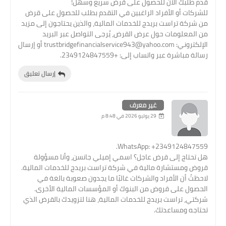
قدّم طلبك الآن للحصول على قرض سريع وسهل!
للشركات أو الأفراد الراغبين في التقدم بطلب للحصول على قرض
من شركة تراست بريدج للخدمات المالية، والذين يحتاجون إلى مزيد
من المعلومات حول عرض القرض، يُرجى التواصل عبر البريد
الإلكتروني: trustbridgefinancialservice943@yahoo.com أو إرسال
رسالة مباشرة عبر واتساب إلى: +2349124847559.
إرسال تعليق
غير معرف
29 يوليو 2026 في 8:48 م
WhatsApp: +2349124847559.
هل تحتاج إلى قرض عاجل؟ اسمي إميلي جانسن، وأنا مسؤولة
قروض ومستشارة مالية في شركة تراست بريدج للخدمات المالية.
لاحظتُ أن الأفراد والشركات غالبًا ما يجدون صعوبة بالغة في
الحصول على قروض من البنوك أو المؤسسات المالية الأخرى.
شركتي، تراست بريدج للخدمات المالية، هنا لتزويدك بالقرض الذي
تحتاجه ومساعدتك.