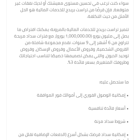
سواء كنت ترغب في تحسين مستوى معيشتك أو لديك نفقات غير
متوقعة، فإن قرضًا من تراست بريدج للخدمات المالية هو الحل
الأمثل من حيث التكلفة.
تتميز تراست بريدج للخدمات المالية بالمرونة: يمكنك اقتراض ما
يصل إلى مليون يورو (1,000,000.00 يورو)، مع فترات سداد مريحة
تتراوح من 6 أشهر إلى 9 سنوات. نقدم مجموعة شاملة من
القروض الشخصية، وقروض الأعمال، وقروض الإسكان، وقروض
توحيد الديون، والتي يمكن تصميمها خصيصًا لتناسب احتياجاتك
وظروفك المتغيرة، بسعر فائدة 3%.
ما ستحصل عليه:
• إمكانية الوصول الفوري إلى أموالك فور الموافقة
• أسعار فائدة تنافسية
• شروط سداد مرنة
• إمكانية سداد قرضك بشكل أسرع (الدفعات الإضافية تقلل من