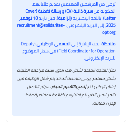
يُرجى من المرشحين المهتمين تقديم طلباتهم،
المكونة من
سيرة ذاتية (CV)
و
رسالة تغطية (Cover
Letter)
، باللغة الإنجليزية (
إلزامية
)، قبل تاريخ
18 نوفمبر
2025
، إلى البريد الإلكتروني:
recruitment@solidarites-
.
opt.org
ملاحظة:
يجب الإشارة إلى
المسمى الوظيفي
(Deputy
Field Coordinator for Operation) في سطر الموضوع
للبريد الإلكتروني.
نظرًا للحاجة الملحة لشغل هذا الدور، ستتم مراجعة الطلبات
بشكل مستمر. يرجى ملاحظة أنه قد يتم شغل الوظيفة قبل
إغلاق الإعلان؛ لذا،
يُنصح بالتقديم المبكر
. سيتم الاتصال
بالمرشحين الذين يتم اختيارهم للقائمة المختصرة فقط
لإجراء مقابلة.