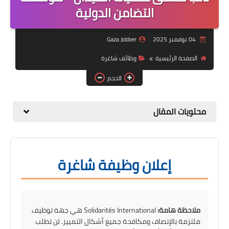
منوعات
التضامن الدولية
نماذج سيرة ذاتية
04 نوفمبر 2025
Gaza Jobber
الصفحة الرئيسية
وظائف شاغرة
الحجم
محتويات المقال
إعلان وظيفة شاغرة
ملاحظة هامة:
Solidarités International هي جهة توظيف
ملتزمة بالإنصاف ومكافحة جميع أشكال التمييز. لن تطلب