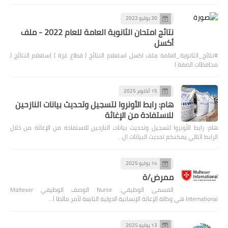
30 يوليو 2022
نتائج امتحان الثانوية العامة للعام 2022 - ملف
أكسل
#نتائج_الثانوية_العامة ملف اكسل استعلام النتائج ( قطاع غزة ) استعلام النتائج (
محافظات الضفة )
15 أكتوبر 2025
هام: رابط الأونروا لتسجيل وتحديث بيانات النازحين
للاستفادة من الإغاثة
هام: رابط الأونروا لتسجيل وتحديث بيانات النازحين للاستفادة من الإغاثة من خلال
الرابط التالي يمكنكم تحديث البيانات ال…
14 يوليو 2025
ممرض/ة
المسمى الوظيفي: Nurse الوصف الوظيفي Malteser
International هي وكالة الإغاثة الإنسانية الدولية التابعة لأمر مالطا ا…
13 يوليو 2025