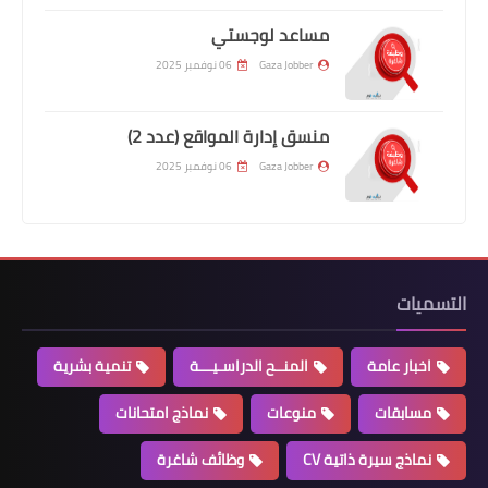
مساعد لوجستي
Gaza Jobber
06 نوفمبر 2025
منسق إدارة المواقع (عدد 2)
Gaza Jobber
06 نوفمبر 2025
التسميات
اخبار عامة
المنــح الدراسـيـــة
تنمية بشرية
مسابقات
منوعات
نماذج امتحانات
نماذج سيرة ذاتية CV
وظائف شاغرة