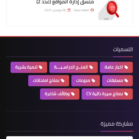
منسق إدارة المواقع (عدد 2)
Gaza Jobber
06 نوفمبر 2025
التسميات
اخبار عامة
المنــح الدراسـيـــة
تنمية بشرية
مسابقات
منوعات
نماذج امتحانات
نماذج سيرة ذاتية CV
وظائف شاغرة
مشاركة مميزة