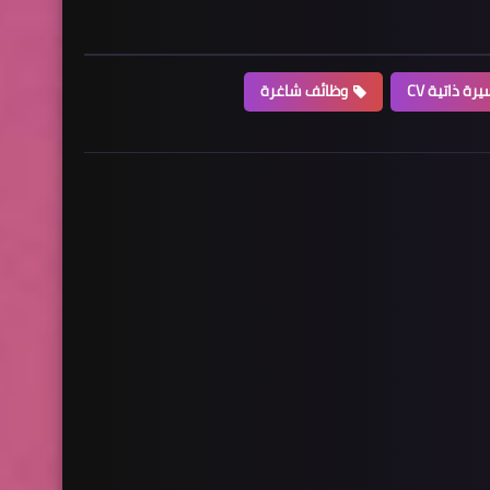
رة ذاتية CV
وظائف شاغرة