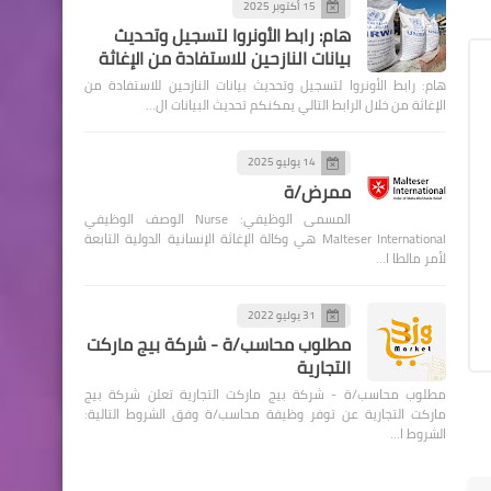
15 أكتوبر 2025
هام: رابط الأونروا لتسجيل وتحديث
بيانات النازحين للاستفادة من الإغاثة
هام: رابط الأونروا لتسجيل وتحديث بيانات النازحين للاستفادة من
الإغاثة من خلال الرابط التالي يمكنكم تحديث البيانات ال…
14 يوليو 2025
ممرض/ة
المسمى الوظيفي: Nurse الوصف الوظيفي
Malteser International هي وكالة الإغاثة الإنسانية الدولية التابعة
لأمر مالطا ا…
31 يوليو 2022
مطلوب محاسب/ة - شركة بيج ماركت
التجارية
مطلوب محاسب/ة - شركة بيج ماركت التجارية تعلن شركة بيج
ماركت التجارية عن توفر وظيفة محاسب/ة وفق الشروط التالية:
الشروط ا…