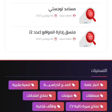
مساعد لوجستي
Gaza Jobber
06 نوفمبر 2025
منسق إدارة المواقع (عدد 2)
Gaza Jobber
06 نوفمبر 2025
التسميات
اخبار عامة
المنــح الدراسـيـــة
تنمية بشرية
مسابقات
منوعات
نماذج امتحانات
نماذج سيرة ذاتية CV
وظائف شاغرة