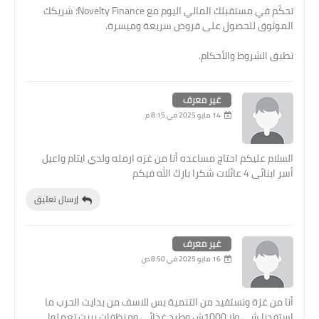
تحكّم في مستقبلك المالي اليوم مع Novelty Finance؛ شريكك
الموثوق للحصول على قروض سريعة وميسرة.
تطبق الشروط والأحكام.
غير معرف
14 مايو 2025 في 8:15 م
السلام عليكم احتاج مساعده أنا من غزه ارمله ولدي ايتام واعيل
أسر ابنائى 4 عائلات شكرا بارك الله فيكم
إرسال تعليق
غير معرف
16 مايو 2025 في 8:50 ص
أنا من غزة ونستفيد من التنمية بس للاسف من بدايت الحرب ما
استفدنا شي ولا 1000ش وطرد غذائي ومنظفات يريت تعملوا