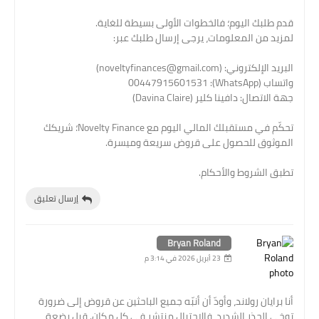
قدم طلبك اليوم؛ فالخطوات الأولى بسيطة للغاية.
لمزيد من المعلومات، يرجى إرسال طلبك عبر:
البريد الإلكتروني: (noveltyfinances@gmail.com)
واتساب (WhatsApp): 00447915601531
جهة الاتصال: دافينا كلير (Davina Claire)
تحكّم في مستقبلك المالي اليوم مع Novelty Finance؛ شريكك
الموثوق للحصول على قروض سريعة وميسرة.
تطبق الشروط والأحكام.
إرسال تعليق
Bryan Roland
23 أبريل 2026 في 3:14 م
أنا برايان رولاند، وأودّ أن أنبّه جميع الباحثين عن قروض إلى ضرورة
توخي الحذر الشديد، فالاحتيال منتشر في كل مكان. قبل بضعة