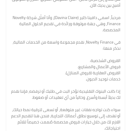
أصبح بين يديك الآن.
مرحباً، اسمي دافينا كلير (Davina Claire)، وأنا أمثّل شركة Novelty
Finance، وهي جهة موثوقة ورائدة في تقديم الحلول المالية
المخصصة.
في Novelty Finance، نقدم مجموعة واسعة من الخدمات المالية،
نذكر منها:
القروض الشخصية.
قروض الأعمال والمشاريع.
القروض العقارية (قروض المنازل).
خدمات توحيد الديون.
إذا كانت البنوك التقليدية تؤخر البت في طلبك أو ترفضه، فإننا نقدم
لك بديلاً أبسط وأسرع، وخالياً من أي تعقيدات أو ضغوط.
سواء كنت تواجه نفقات غير متوقعة، أو تسعى لترقية نمط حياتك،
أو تهدف إلى توسيع نطاق أعمالك التجارية، فنحن هنا لتقديم الدعم
اللازم لك من خلال خيارات قروض مخصصة صُممت خصيصاً لتلائم
احتياجاتك.