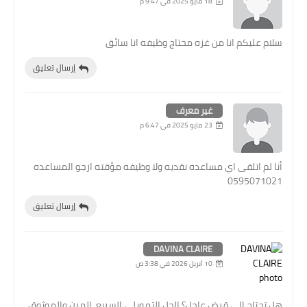
18 مايو 2025 في 9:47 م
سلام عليكم انا من غزه محتاج وظيفه انا سائق
إرسال تعليق
غير معرف
23 مايو 2025 في 6:47 م
أنا لم اتلقى اي مساعده نقديه ولا وظيفه مؤقته ارجو المساعده
0595071021
إرسال تعليق
DAVINA CLAIRE
10 أبريل 2026 في 3:38 ص
هل تحتاج إلى قرض عاجل؟ الحل التمويلي السريع، المرن والموثوق