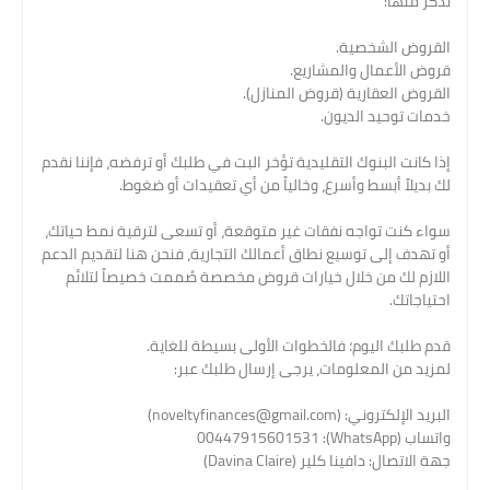
نذكر منها:
القروض الشخصية.
قروض الأعمال والمشاريع.
القروض العقارية (قروض المنازل).
خدمات توحيد الديون.
إذا كانت البنوك التقليدية تؤخر البت في طلبك أو ترفضه، فإننا نقدم
لك بديلاً أبسط وأسرع، وخالياً من أي تعقيدات أو ضغوط.
سواء كنت تواجه نفقات غير متوقعة، أو تسعى لترقية نمط حياتك،
أو تهدف إلى توسيع نطاق أعمالك التجارية، فنحن هنا لتقديم الدعم
اللازم لك من خلال خيارات قروض مخصصة صُممت خصيصاً لتلائم
احتياجاتك.
قدم طلبك اليوم؛ فالخطوات الأولى بسيطة للغاية.
لمزيد من المعلومات، يرجى إرسال طلبك عبر:
البريد الإلكتروني: (noveltyfinances@gmail.com)
واتساب (WhatsApp): 00447915601531
جهة الاتصال: دافينا كلير (Davina Claire)