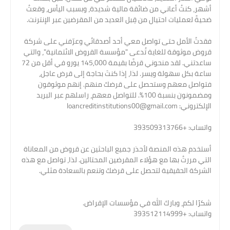
أشهر، كنتُ أعاني من ضائقة مالية شديدة، وبسبب اليأس، وقعتُ
ضحيةً لعمليات احتيال من قِبل العديد من المقرضين عبر الإنترنت.
فقدتُ الأمل حتى تواصل معي أحد أصدقائي وعرّفني على شركة
قروض موثوقة للغاية تُدعى "مؤسسة القروض الائتمانية"، والتي
ساعدتني. لقد منحوني قرضًا بقيمة 145,000 يورو في أقل من 72
ساعة بكل سهولة ويسر. لذا، إذا كنتَ بحاجة إلى قرض عاجل،
فتواصل معهم وستحصل على قرضك منهم. إنهم موثوقون
ومضمونون بنسبة 100%. للتواصل معهم، راسلهم عبر البريد
الإلكتروني: loancreditinstitutions00@gmail.com
واتساب: +393509313766
أستخدم هذه المنصة لأحذر جميع الباحثين عن قروض من المعاناة
التي مررتُ بها مع هؤلاء المقرضين المحتالين. لذا، تواصل مع هذه
الشركة الحقيقية لتحصل على قرضك وتنعم بالسعادة مثلي.
شكرًا لكم، وبارك الله في مؤسسات الإقراض.
واتساب: +393512114999