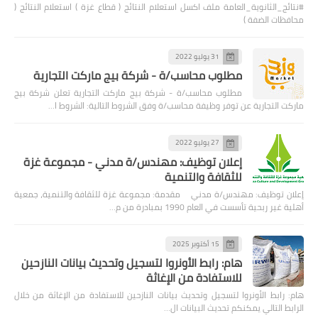
#نتائج_الثانوية_العامة ملف اكسل استعلام النتائج ( قطاع غزة ) استعلام النتائج (
محافظات الضفة )
31 يوليو 2022
مطلوب محاسب/ة - شركة بيج ماركت التجارية
مطلوب محاسب/ة - شركة بيج ماركت التجارية تعلن شركة بيج
ماركت التجارية عن توفر وظيفة محاسب/ة وفق الشروط التالية: الشروط ا…
27 يوليو 2022
إعلان توظيف: مهندس/ة مدني - مجموعة غزة
للثقافة والتنمية
إعلان توظيف: مهندس/ة مدني مقدمة: مجموعة غزة للثقافة والتنمية، جمعية
أهلية غير ربحية تأسست في العام 1990 بمبادرة من م…
15 أكتوبر 2025
هام: رابط الأونروا لتسجيل وتحديث بيانات النازحين
للاستفادة من الإغاثة
هام: رابط الأونروا لتسجيل وتحديث بيانات النازحين للاستفادة من الإغاثة من خلال
الرابط التالي يمكنكم تحديث البيانات ال…