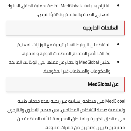
الالتزام بسياسات MedGlobal الخاصة بحماية الطفل، السلوك
المهني، الصحة والسلامة، وتكافؤ الفرص.
العلاقات الخارجية
الحفاظ على الروابط الاستراتيجية مع الوزارات المعنية،
وكالات الأمم المتحدة، المنظمات الدولية والمحلية.
تمثيل MedGlobal والدفاع عن عملها لدى الوكالات المانحة
والحكومات والمنظمات غير الحكومية.
عن MedGlobal
MedGlobal هي منظمة إنسانية غير ربحية تقدم خدمات طبية
وتعليمية صحية للأشخاص المحتاجين، بمن فيهم اللاجئون والنازحون،
في مناطق الكوارث والمناطق المحرومة. تتألف المنظمة من
محترفين طبيين وصحيين من خلفيات متنوعة.