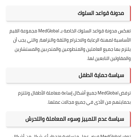
مدونة قواعد السلوك
تعكس مدونة قواعد السلوك الخاصة بـ MedGlobal مجموعة القيم
الأساسية لمهنة الرعاية والاحترام والثقة والنزاهة، والتي يجب أن
يلتزم بها جميع العاملين والمتطوعين والمتدربين والمستشارين
والمقاولين التابعين لها.
سياسة حماية الطفل
ترفض MedGlobal جميع أشكال إساءة معاملة الأطفال وتلتزم
بحمايتهم من الأذى في جميع مجالات عملها.
سياسة عدم التمييز وسوء المعاملة والتحرش
توفر MedGlobal فرص عمل متساوية وتحظر أي شكل من أشكال