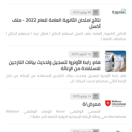
30 يوليو 2022
نتائج امتحان الثانوية العامة للعام 2022 - ملف
أكسل
#نتائج_الثانوية_العامة ملف اكسل استعلام النتائج ( قطاع غزة ) استعلام النتائج (
محافظات الضفة )
15 أكتوبر 2025
هام: رابط الأونروا لتسجيل وتحديث بيانات النازحين
للاستفادة من الإغاثة
هام: رابط الأونروا لتسجيل وتحديث بيانات النازحين للاستفادة من الإغاثة من خلال
الرابط التالي يمكنكم تحديث البيانات ال…
14 يوليو 2025
ممرض/ة
المسمى الوظيفي: Nurse الوصف الوظيفي Malteser
International هي وكالة الإغاثة الإنسانية الدولية التابعة لأمر مالطا ا…
13 يوليو 2025