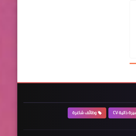
رة ذاتية CV
وظائف شاغرة