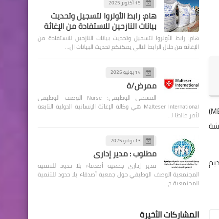
15 أكتوبر 2025
هام: رابط الأونروا لتسجيل وتحديث
بيانات النازحين للاستفادة من الإغاثة
هام: رابط الأونروا لتسجيل وتحديث بيانات النازحين للاستفادة من
الإغاثة من خلال الرابط التالي يمكنكم تحديث البيانات ال…
14 يوليو 2025
ممرض/ة
المسمى الوظيفي: Nurse الوصف الوظيفي
Malteser International هي وكالة الإغاثة الإنسانية الدولية التابعة
تقوم مؤسسة لطفية رباني وصندوق جامعة ليدن الهولندية بدعم الطلاب الموهوبين من منطقة الشرق الأوسط وشمال أفريقيا (MENA)
لأمر مالطا ا…
ة والمعيشة
13 يوليو 2025
مطلوب : مدير إداري
ديم
مدير إداري جمعية أصدقاء بلا حدود للتنمية
المجتمعية الوصف الوظيفي حول جمعية أصدقاء بلا حدود للتنمية
المجتمعية ج…
المشاركات الأخيرة