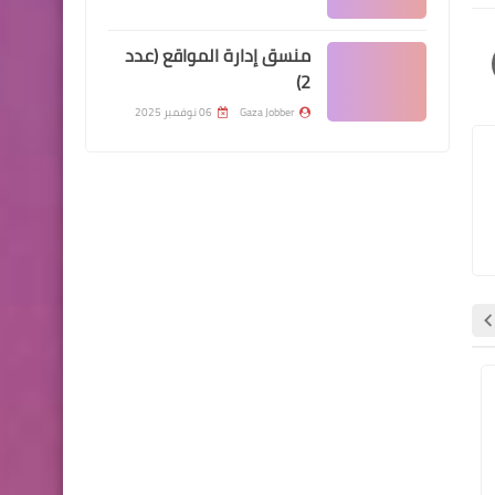
منسق إدارة المواقع (عدد
2)
Gaza Jobber
06 نوفمبر 2025
المنــح الدراسـيـــة
المنــح الدراسـيـــة