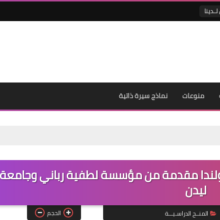
لــدينا
منوعات
نماذج سيرة ذاتية
لندا مقدمة من مؤسسة لطفية رباني وجامعة
ليدن
الحجم
المنــح الدراسـيـــة