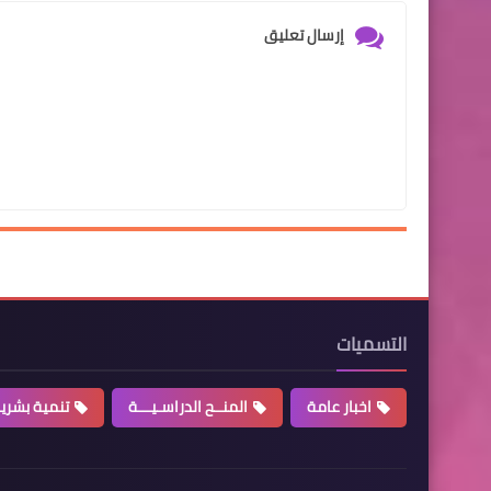
إرسال تعليق
التسميات
اخبار عامة
المنــح الدراسـيـــة
تنمية بشري