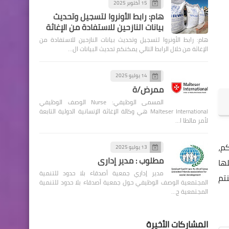
15 أكتوبر 2025
هام: رابط الأونروا لتسجيل وتحديث
بيانات النازحين للاستفادة من الإغاثة
هام: رابط الأونروا لتسجيل وتحديث بيانات النازحين للاستفادة من
الإغاثة من خلال الرابط التالي يمكنكم تحديث البيانات ال…
14 يوليو 2025
ممرض/ة
المسمى الوظيفي: Nurse الوصف الوظيفي
Malteser International هي وكالة الإغاثة الإنسانية الدولية التابعة
لأمر مالطا ا…
م،
13 يوليو 2025
مطلوب : مدير إداري
ها
مدير إداري جمعية أصدقاء بلا حدود للتنمية
تم
المجتمعية الوصف الوظيفي حول جمعية أصدقاء بلا حدود للتنمية
المجتمعية ج…
المشاركات الأخيرة