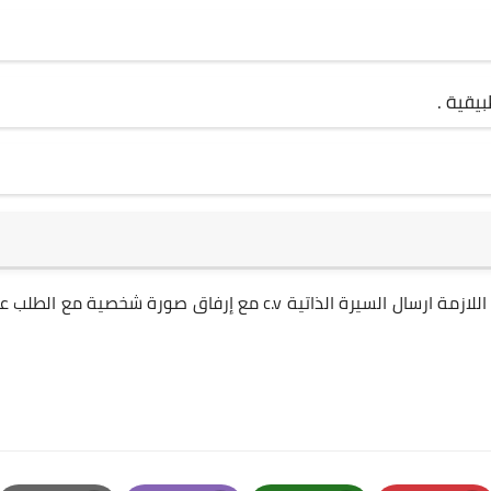
يقية .
على من ترغب في التقدم للوظيفة ويتوفر لديها الشروط اللازمة ارسال السيرة الذاتية c.v مع إرفاق صورة شخصية مع 