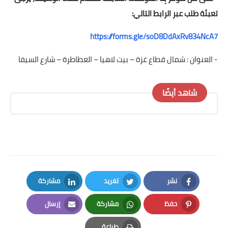
تعبئة طلب عبر الرابط التالي:
https://forms.gle/soD8DdAxRv834NcA7
- العنوان : شمال قطاع غزة – بيت لاهيا – العطاطرة – شارع السيفا
شاهد أيضًا
نشر
تغريد
مشاركة
LinkedIn
Twitter
Facebook
حفظ
مشاركة
إرسال
Email
Whatsapp
Pinterest
طباعة