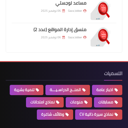
مساعد لوجستي
Gaza Jobber
06 نوفمبر 2025
منسق إدارة المواقع (عدد 2)
Gaza Jobber
06 نوفمبر 2025
التسميات
اخبار عامة
المنــح الدراسـيـــة
تنمية بشرية
مسابقات
منوعات
نماذج امتحانات
نماذج سيرة ذاتية CV
وظائف شاغرة