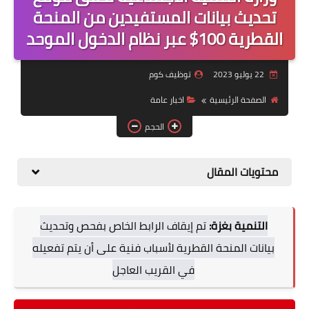
منوعات
تحديث بيانات المستفيدين من المنحة
القطرية 100$ عبر نظام الدخول الموحد
نماذج سيرة ذاتية
22 يوليو 2023
توظيف كوم
الصفحة الرئيسية
اخبار عامة
الحجم
محتويات المقال
التنمية بغزة:
تم إيقاف الرابط الخاص بفحص وتحديث
بيانات المنحة القطرية لأسباب فنية على أن يتم تفعيله
في القريب العاجل