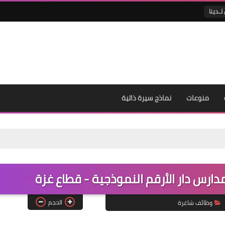
لــدينا
منوعات
نماذج سيرة ذاتية
رس دار الأرقم النموذجية - قطاع غزة
الحجم
وظائف شاغرة