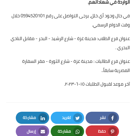
الواردة في شهاداتهم.
في حال وجود أي خلل، يرجى التواصل على رقم 0594520101 خلال
وقت الدوام الرسمي.
عنوان فرع الطلاب: مدينة غزة - شارع الرشيد - البحر - مقابل النادي
البحري .
عنوان فرع الطالبات : مدينة غزة - شارع الثورة - مقر السفارة
المصرية سابقاً..
آخر موعد لقبول الطلبات ١٥-٦-٢٠٢٣.
نشر
تغريد
مشاركة
LinkedIn
Twitter
Facebook
حفظ
مشاركة
إرسال