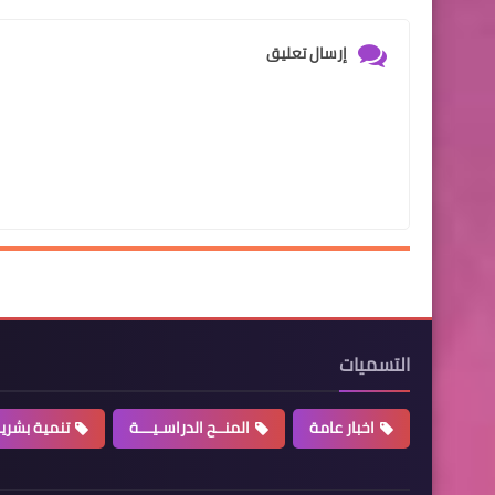
إرسال تعليق
التسميات
اخبار عامة
المنــح الدراسـيـــة
تنمية بشري