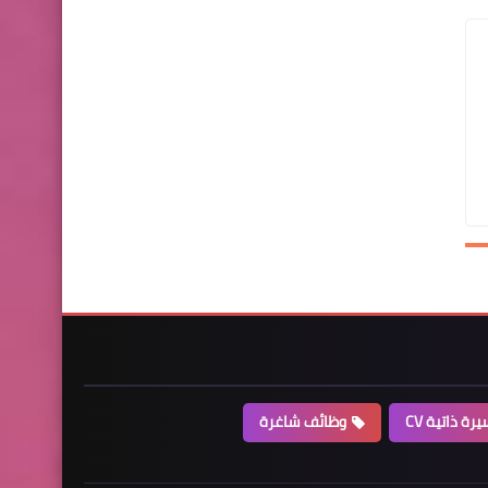
رة ذاتية CV
وظائف شاغرة