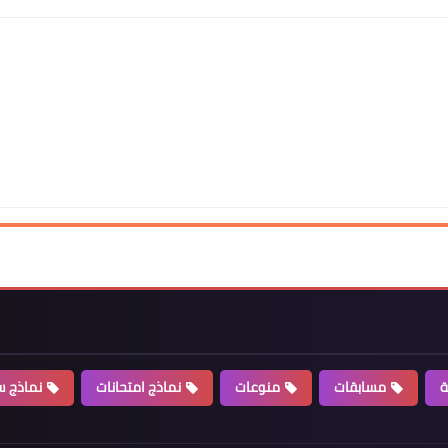
ة
مسابقات
منوعات
نماذج امتحانات
نماذج سي