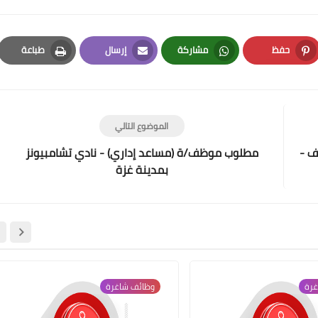
حفظ
مشاركة
إرسال
طباعة
Print
Email
Whatsapp
Pinterest
الموضوع التالي
ف -
مطلوب موظف/ة (مساعد إداري) - نادي تشامبيونز
بمدينة غزة
غرة
وظائف شاغرة