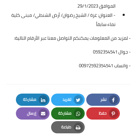
الموافق 29/1/2023
- العنوان: غزة / الشيخ رضوان/ أرض الشنطي/ مبنى كلية
نماء سابقاً
- لمزيد من المعلومات يمكنكم التواصل معنا عبر الأرقام التالية:
- جوال 0592354541
- واتساب 00972592354541
نشر
تغريد
مشاركة
LinkedIn
Twitter
Facebook
حفظ
مشاركة
إرسال
Email
Whatsapp
Pinterest
طباعة
Print