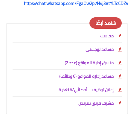
https://chat.whatsapp.com/FgaOw2p7H4j3VtYLTcCDZv
شاهد أيضًا
محاسب
مساعد لوجستي
منسق إدارة المواقع (عدد 2)
مساعد إدارة المواقع (6 وظائف)
إعلان توظيف – أخصائي/ة تغذية
مشرف فريق تمريض