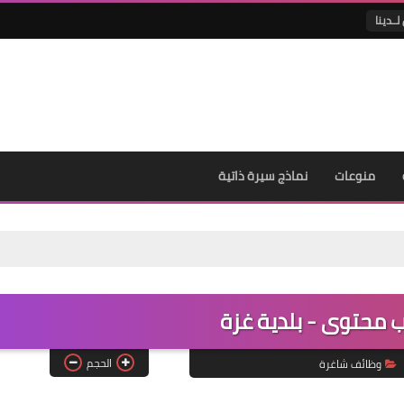
لــدينا
منوعات
نماذج سيرة ذاتية
 محتوى - بلدية غزة
الحجم
وظائف شاغرة