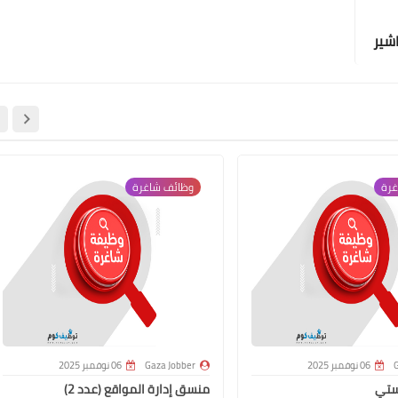
شير
غرة
وظائف شاغرة
G
06 نوفمبر 2025
Gaza Jobber
06 نوفمبر 2025
ستي
منسق إدارة المواقع (عدد 2)