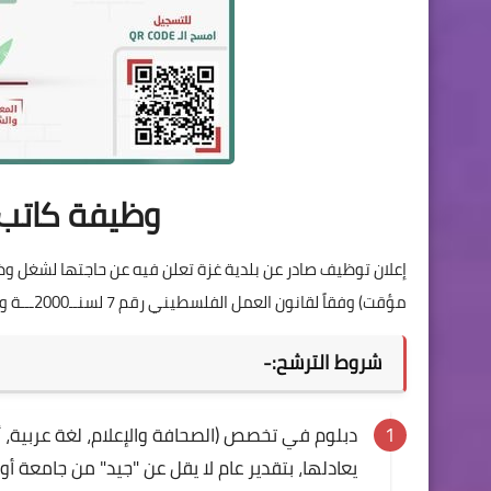
وظيفة كاتب 
إعلان توظيف صادر عن بلدية غزة تعلن فيه عن حاجتها لشغل وظ
مؤقت) وفقاً لقانون العمل الفلسطيني رقم 7 لسنــ2000ـــة وذلك وفقاً للمواصفات التالية:-
شروط الترشح:-
دبلوم في تخصص (الصحافة والإعلام، لغة عربية، أد
يعادلها، بتقدير عام لا يقل عن "جيد" من جامعة أ