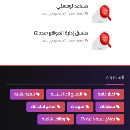
مساعد لوجستي
Gaza Jobber
06 نوفمبر 2025
منسق إدارة المواقع (عدد 2)
Gaza Jobber
06 نوفمبر 2025
التسميات
اخبار عامة
المنــح الدراسـيـــة
تنمية بشرية
مسابقات
منوعات
نماذج امتحانات
نماذج سيرة ذاتية CV
وظائف شاغرة