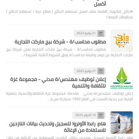
أكسل
#نتائج_الثانوية_العامة ملف اكسل استعلام النتائج ( قطاع غزة ) استعلام النتائج (
محافظات الضفة )
31 يوليو 2022
مطلوب محاسب/ة - شركة بيج ماركت التجارية
مطلوب محاسب/ة - شركة بيج ماركت التجارية تعلن شركة بيج
ماركت التجارية عن توفر وظيفة محاسب/ة وفق الشروط التالية: الشروط ا…
27 يوليو 2022
إعلان توظيف: مهندس/ة مدني - مجموعة غزة
للثقافة والتنمية
إعلان توظيف: مهندس/ة مدني مقدمة: مجموعة غزة للثقافة والتنمية، جمعية
أهلية غير ربحية تأسست في العام 1990 بمبادرة من م…
15 أكتوبر 2025
هام: رابط الأونروا لتسجيل وتحديث بيانات النازحين
للاستفادة من الإغاثة
هام: رابط الأونروا لتسجيل وتحديث بيانات النازحين للاستفادة من الإغاثة من خلال