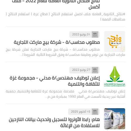
نتائج امتحان الثانوية العامة للعام 2022 - ملف
أكسل
#نتائج_الثانوية_العامة ملف اكسل استعلام النتائج ( قطاع غزة ) استعلام النتائج (
محافظات الضفة )
31 يوليو 2022
مطلوب محاسب/ة - شركة بيج ماركت التجارية
مطلوب محاسب/ة - شركة بيج ماركت التجارية تعلن شركة بيج
ماركت التجارية عن توفر وظيفة محاسب/ة وفق الشروط التالية: الشروط ا…
27 يوليو 2022
إعلان توظيف: مهندس/ة مدني - مجموعة غزة
للثقافة والتنمية
إعلان توظيف: مهندس/ة مدني مقدمة: مجموعة غزة للثقافة والتنمية، جمعية
أهلية غير ربحية تأسست في العام 1990 بمبادرة من م…
15 أكتوبر 2025
هام: رابط الأونروا لتسجيل وتحديث بيانات النازحين
للاستفادة من الإغاثة