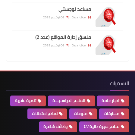
مساعد لوجستي
Gaza Jobber
06 نوفمبر 2025
منسق إدارة المواقع (عدد 2)
Gaza Jobber
06 نوفمبر 2025
التسميات
اخبار عامة
المنــح الدراسـيـــة
تنمية بشرية
مسابقات
منوعات
نماذج امتحانات
نماذج سيرة ذاتية CV
وظائف شاغرة