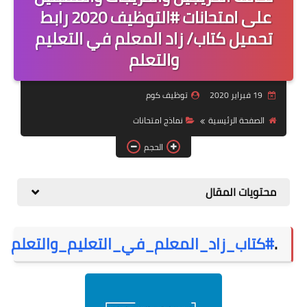
منوعات
على امتحانات #التوظيف 2020 ⁦ رابط
تحميل كتاب/ زاد المعلم في التعليم
نماذج سيرة ذاتية
والتعلم
19 فبراير 2020
توظيف كوم
الصفحة الرئيسية
نماذج امتحانات
الحجم
محتويات المقال
.
#كتاب_زاد_المعلم_في_التعليم_والتعلم