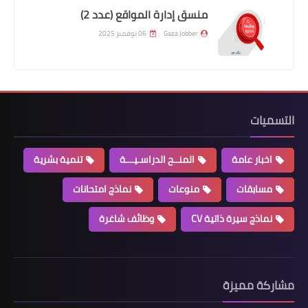
منسق إدارة المواقع (عدد 2)
Gaza Jobber
06 نوفمبر 2025
التسميات
اخبار عامة
المنــح الدراسـيـــة
تنمية بشرية
مسابقات
منوعات
نماذج امتحانات
نماذج سيرة ذاتية CV
وظائف شاغرة
مشاركة مميزة