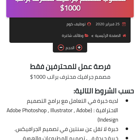
منوعات
1000$
نماذج سيرة ذاتية
25 فبراير 2020
توظيف كوم
الصفحة الرئيسية
وظائف شاغرة
الحجم
فرصة عمل للمحترفين فقط
مصمم جرافيك محترف براتب 1000$
حسب الشروط التالية:
لديه خبرة في التعامل مع برامج التصميم
الاحترافية : (Adobe Photoshop , Illustrator , Adobe
Indesign)
خبرة لا تقل عن سنتين في تصميم الجرافيكس.
خبرة جيدة في تصميم المطبوعات والهوية