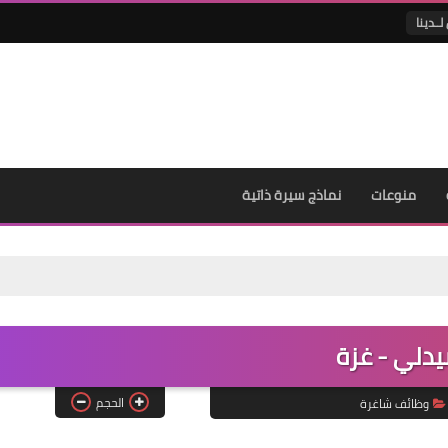
لــدينا
منوعات
نماذج سيرة ذاتية
دلي - غزة
الحجم
وظائف شاغرة