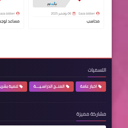
Gaza Jobber
06 نوفمبر 2025
aza Jobber
محاسب
مساعد لوج
التسميات
اخبار عامة
المنــح الدراسـيـــة
تنمية بشري
مشاركة مميزة