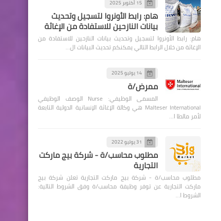
15 أكتوبر 2025
هام: رابط الأونروا لتسجيل وتحديث
بيانات النازحين للاستفادة من الإغاثة
هام: رابط الأونروا لتسجيل وتحديث بيانات النازحين للاستفادة من
الإغاثة من خلال الرابط التالي يمكنكم تحديث البيانات ال…
14 يوليو 2025
ممرض/ة
المسمى الوظيفي: Nurse الوصف الوظيفي
Malteser International هي وكالة الإغاثة الإنسانية الدولية التابعة
لأمر مالطا ا…
31 يوليو 2022
مطلوب محاسب/ة - شركة بيج ماركت
التجارية
مطلوب محاسب/ة - شركة بيج ماركت التجارية تعلن شركة بيج
ماركت التجارية عن توفر وظيفة محاسب/ة وفق الشروط التالية:
الشروط ا…