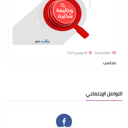
Gaza Jobber
06 نوفمبر 2025
 Jobber
اسب
إعلان عن 
العمل الح
صل الإجتماعي