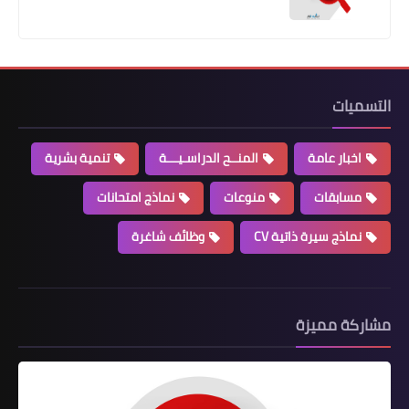
يات
خبار عامة
المنــح الدراسـيـــة
تنمية بشرية
سابقات
منوعات
نماذج امتحانات
ماذج سيرة ذاتية CV
وظائف شاغرة
ة مميزة