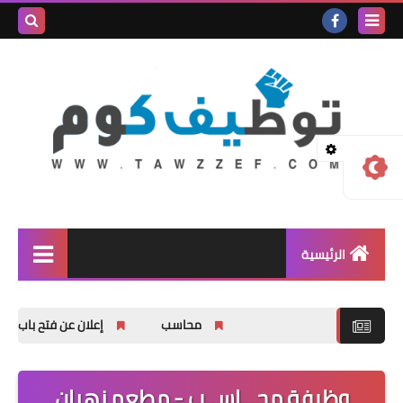
بحث هذه
المدونة
الإلكترونية
الرئيسية
وظائف شاغرة
محاسب
إعلان عن فتح باب التسجيل للشباب وال
المنحة الدراسية
اخبار عامة
وظيفة محـــاســب - مطعم زهران