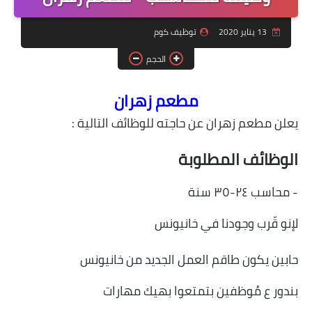
منوعات
13 يناير 2020
توظيف كوم
نماذج سيرة ذاتية
الحجم
مطعم زهران
مطعم زهران عن حاجته للوظائف التالية :
ائف المطلوبة
٢-٣٥ سنة
قّرب وجودنا في خانيونس
 يكون طاقم العمل الجديد من خانيونس
 ع مُوظفين بتمتعوا بهيك مهارات