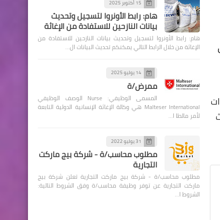
15 أكتوبر 2025
هام: رابط الأونروا لتسجيل وتحديث
بيانات النازحين للاستفادة من الإغاثة
هام: رابط الأونروا لتسجيل وتحديث بيانات النازحين للاستفادة من
الإغاثة من خلال الرابط التالي يمكنكم تحديث البيانات ال…
14 يوليو 2025
ممرض/ة
المسمى الوظيفي: Nurse الوصف الوظيفي
ات
Malteser International هي وكالة الإغاثة الإنسانية الدولية التابعة
ث
لأمر مالطا ا…
31 يوليو 2022
مطلوب محاسب/ة - شركة بيج ماركت
التجارية
مطلوب محاسب/ة - شركة بيج ماركت التجارية تعلن شركة بيج
ماركت التجارية عن توفر وظيفة محاسب/ة وفق الشروط التالية:
الشروط ا…