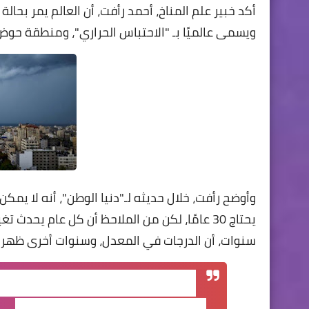
ويسمى عالميًا بـ "الاحتباس الحراري"، ومنطقة حوض 
وأوضح رأفت، خلال حديثه لـ"دنيا الوطن"، أنه لا يمكن
يحتاج 30 عامًا، لكن من الملاحظ أن كل عام يحدث
سنوات، أن الدرجات في المعدل، وسنوات أخرى ظهرت 
وذكر أن مظاهر التغير المناخي، ار