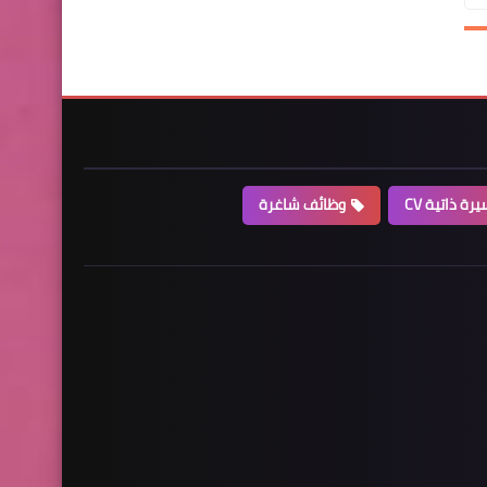
رة ذاتية CV
وظائف شاغرة