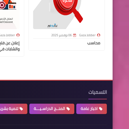
Gaza Jobber
06 نوفمبر 2025
aza Jobber
محاسب
إعلان عن فتح
والشابات في
التسميات
اخبار عامة
المنــح الدراسـيـــة
تنمية بشري