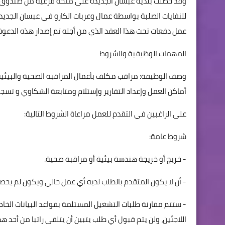
وقد حصلت بلدية عبسان الجديدة على منحة فرعية من صندوق تطو
للنفايات الصلبة بواسطة عمال وعربات الكارو في عبسان الجد
عمل دفعات تحت هذا العقد الذي من أجله تم إصدار هذه الدعوة
المهمات الوظيفية والشروط
وصف الوظيفة: مراقب مكلف بأعمال المراقبة الصحية والبيئي
أماكن العمل وإعداد التقارير وإستلام ومتابعة الشكاوي و تسجي
على الراغبين في التقدم للعمل مراعاة الشروط التالية:
شروط عامة:
- خريج أو خريجة هندسة بيئية أو مراقبة صحية.
- أن لا يكون المتقدم بالطلب لديه أي عمل حالي ويكون لم يح
- ستتم مقارنة طلبات التشغيل المستلمة بقواعد البيانات الخا
اللاجئين، ولن يتم قبول أي طلب يتبين أن يتلقى راتبا من أحد 