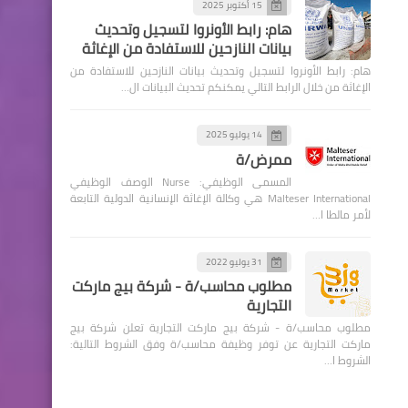
15 أكتوبر 2025
هام: رابط الأونروا لتسجيل وتحديث
بيانات النازحين للاستفادة من الإغاثة
هام: رابط الأونروا لتسجيل وتحديث بيانات النازحين للاستفادة من
الإغاثة من خلال الرابط التالي يمكنكم تحديث البيانات ال…
14 يوليو 2025
ممرض/ة
المسمى الوظيفي: Nurse الوصف الوظيفي
Malteser International هي وكالة الإغاثة الإنسانية الدولية التابعة
لأمر مالطا ا…
31 يوليو 2022
مطلوب محاسب/ة - شركة بيج ماركت
التجارية
مطلوب محاسب/ة - شركة بيج ماركت التجارية تعلن شركة بيج
ماركت التجارية عن توفر وظيفة محاسب/ة وفق الشروط التالية:
الشروط ا…