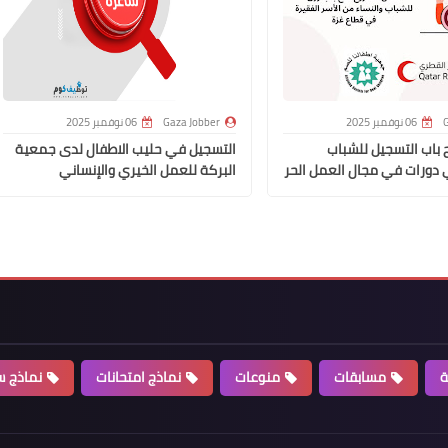
G
06 نوفمبر 2025
Gaza Jobber
06 نوفمبر 2025
 باب التسجيل للشباب
التسجيل في حليب الاطفال لدى جمعية
 دورات في مجال العمل الحر
البركة للعمل الخيري والإنساني
ة
مسابقات
منوعات
نماذج امتحانات
نماذج سي