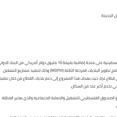
 الجديدة
حصلت منظمة التحرير الفلسطينية لصالح السلطة الوطنية الفلسطينية على منحة إضافية بقيمة 10 مليون دولار أمريكي من البنك ال
من خلال صندوق تطوير وإقراض الهيئات المحلية- في إطار برنامج تطوير البلديات المرحلة الثالثة (MDPIII) وذلك لتنفيذ مشاريع التشغيل
 قطاع غزة، حيث يهدف هذا المشروع إلى دعم بلديات القطاع من خلال تنفيذ
تي تخدم أكبر عدد من السكان.
 الصندوق الفلسطيني للتشغيل والحماية الاجتماعية والذي يعتبر المظلة