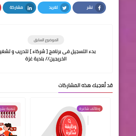
نشر
تغريد
مشاركة
LinkedIn
Twitter
Facebook
الموضوع السابق
بدء التسجيل فى برنامج [ شركاء ] لتدريب و تشغي
الخريجين // بلدية غزة
قد تُعجبك هذه المشاركات
وظائف شاغرة
تنمية بشر