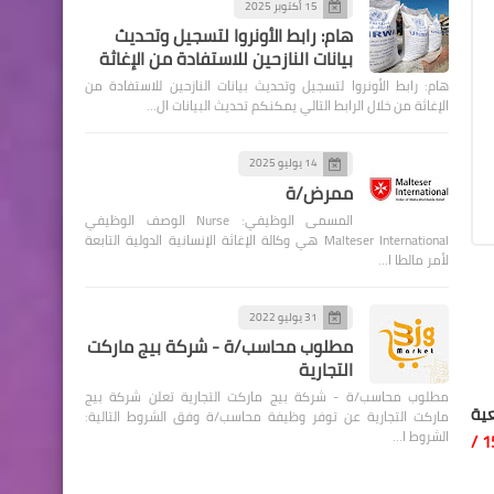
15 أكتوبر 2025
هام: رابط الأونروا لتسجيل وتحديث
بيانات النازحين للاستفادة من الإغاثة
هام: رابط الأونروا لتسجيل وتحديث بيانات النازحين للاستفادة من
الإغاثة من خلال الرابط التالي يمكنكم تحديث البيانات ال…
14 يوليو 2025
ممرض/ة
المسمى الوظيفي: Nurse الوصف الوظيفي
Malteser International هي وكالة الإغاثة الإنسانية الدولية التابعة
لأمر مالطا ا…
31 يوليو 2022
مطلوب محاسب/ة - شركة بيج ماركت
التجارية
مطلوب محاسب/ة - شركة بيج ماركت التجارية تعلن شركة بيج
عية
ماركت التجارية عن توفر وظيفة محاسب/ة وفق الشروط التالية:
الشروط ا…
15 /