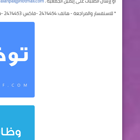
أو إرسال الطلبات على إيميل الجمعية .
falahpal@hotmail.com
* للاستفسار والمراجعة - هاتف: 2474454 -فاكس: 2474453 -جوال: 0599404014