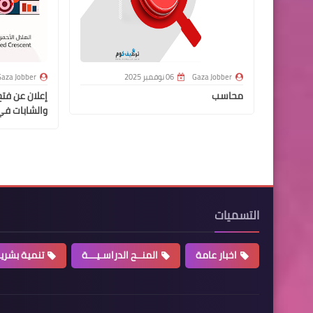
Gaza Jobber
06 نوفمبر 2025
aza Jobber
محاسب
إعلان عن فتح
والشابات في
التسميات
اخبار عامة
المنــح الدراسـيـــة
تنمية بشري