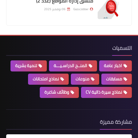
منسق إدارة المواقع (عدد 2)
Gaza Jobber
06 نوفمبر 2025
التسميات
اخبار عامة
المنــح الدراسـيـــة
تنمية بشرية
مسابقات
منوعات
نماذج امتحانات
نماذج سيرة ذاتية CV
وظائف شاغرة
مشاركة مميزة