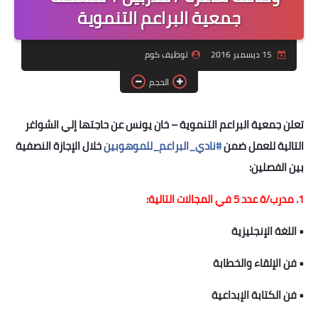
منوعات
جمعية البراعم التنموية
نماذج سيرة ذاتية
15 ديسمبر 2016
توظيف كوم
الحجم
تعلن جمعية البراعم التنموية – خان يونس عن حاجتها إلي الشواغر
التالية للعمل ضمن
#
نادي_البراعم_للموهوبين
خلال الإجازة النصفية
بين الفصلين:
1. مدرب/ة عدد 5 في المجالات التالية:
• اللغة الإنجليزية
• فن الإلقاء والخطابة
• فن الكتابة الإبداعية