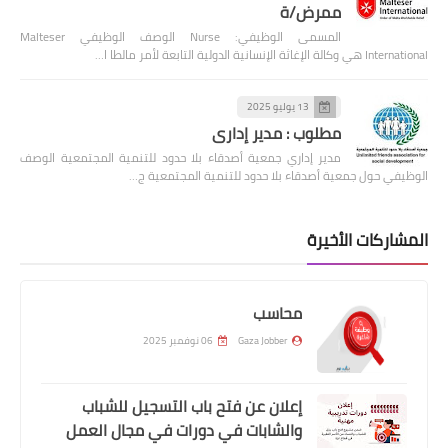
ممرض/ة
المسمى الوظيفي: Nurse الوصف الوظيفي Malteser
International هي وكالة الإغاثة الإنسانية الدولية التابعة لأمر مالطا ا…
13 يوليو 2025
مطلوب : مدير إداري
مدير إداري جمعية أصدقاء بلا حدود للتنمية المجتمعية الوصف
الوظيفي حول جمعية أصدقاء بلا حدود للتنمية المجتمعية ج…
المشاركات الأخيرة
محاسب
Gaza Jobber
06 نوفمبر 2025
إعلان عن فتح باب التسجيل للشباب
والشابات في دورات في مجال العمل